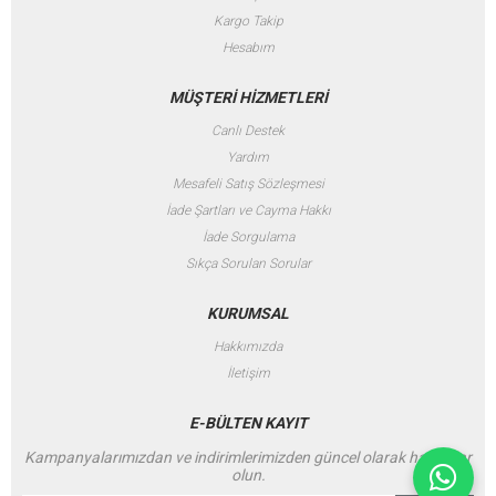
Kargo Takip
Hesabım
MÜŞTERİ HİZMETLERİ
Canlı Destek
Yardım
Mesafeli Satış Sözleşmesi
İade Şartları ve Cayma Hakkı
İade Sorgulama
Sıkça Sorulan Sorular
KURUMSAL
Hakkımızda
İletişim
E-BÜLTEN KAYIT
Kampanyalarımızdan ve indirimlerimizden güncel olarak haberdar
olun.