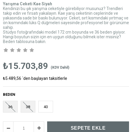
Yarışma Ceketi Kae Siyah
Kendinizi bu şık yarışma ceketiyle görebiliyor musunuz? Trendleri
takip edin ve fırsatı yakalayın. Kae yarış ceketinin ceplerinde ve
yakasında sade bir baskı bulunuyor. Ceket, sırt kısmındaki yırtmaç ve
ön kısmındaki lüks Q düğmeleri sayesinde profesyonel bir görünüme
sahip.
Stüdyo fotoğrafındaki model 172 cm boyunda ve 36 beden giyiyor.
Hangi boyutun sizin için en uygun olduğunu bilmek ister misiniz?
Beden tablosuna bakın.
₺15.703,89
(KDV Dahil)
₺5.489,56
`den başlayan taksitlerle
BEDEN
36
38
40