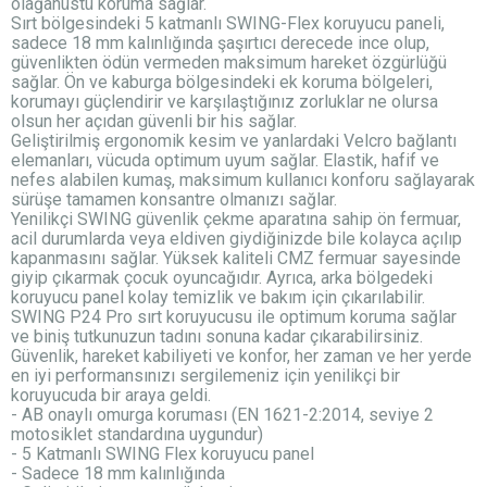
olağanüstü koruma sağlar.
Sırt bölgesindeki 5 katmanlı SWING-Flex koruyucu paneli,
sadece 18 mm kalınlığında şaşırtıcı derecede ince olup,
güvenlikten ödün vermeden maksimum hareket özgürlüğü
sağlar. Ön ve kaburga bölgesindeki ek koruma bölgeleri,
korumayı güçlendirir ve karşılaştığınız zorluklar ne olursa
olsun her açıdan güvenli bir his sağlar.
Geliştirilmiş ergonomik kesim ve yanlardaki Velcro bağlantı
elemanları, vücuda optimum uyum sağlar. Elastik, hafif ve
nefes alabilen kumaş, maksimum kullanıcı konforu sağlayarak
sürüşe tamamen konsantre olmanızı sağlar.
Yenilikçi SWING güvenlik çekme aparatına sahip ön fermuar,
acil durumlarda veya eldiven giydiğinizde bile kolayca açılıp
kapanmasını sağlar. Yüksek kaliteli CMZ fermuar sayesinde
giyip çıkarmak çocuk oyuncağıdır. Ayrıca, arka bölgedeki
koruyucu panel kolay temizlik ve bakım için çıkarılabilir.
SWING P24 Pro sırt koruyucusu ile optimum koruma sağlar
ve biniş tutkunuzun tadını sonuna kadar çıkarabilirsiniz.
Güvenlik, hareket kabiliyeti ve konfor, her zaman ve her yerde
en iyi performansınızı sergilemeniz için yenilikçi bir
koruyucuda bir araya geldi.
- AB onaylı omurga koruması (EN 1621-2:2014, seviye 2
motosiklet standardına uygundur)
- 5 Katmanlı SWING Flex koruyucu panel
- Sadece 18 mm kalınlığında