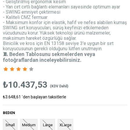
- Geliştirilmiş ergonomik kesim
- Yan cırt cırtlı bağlantı elemanları sayesinde optimum ayar
- SWING emniyet çektirmesi
- Kaliteli CMZ fermuar
- Maksimum konfor için elastik, hafif ve nefes alabilen kumaş
SWING sırt koruyucuları, sürüş keyfinizi etkilemeden
vücudunuzu korur. Yüksek teknoloji ürünü malzemeler,
maksimum hareket özgürlüğü sağlar.
Binicilik ve kros için EN 13158 seviye 3'e uygun bir sırt
koruyucusunun gerekli olduğunu lütfen unutmayın.
🧵 Beden Tablosunu sekmelerden veya
fotoğraflardan inceleyebilirsiniz.
₺10.437,53
(KDV Dahil)
₺3.648,61
`den başlayan taksitlerle
BEDEN
Small
Medium
Large
XLarge