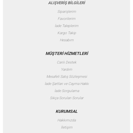
ALIŞVERİŞ BİLGİLERİ
Siparişlerim
Favorilerim
İade Taleplerim
Kargo Takip
Hesabım
MÜŞTERİ HİZMETLERİ
Canlı Destek
Yardım
Mesafeli Satış Sözleşmesi
İade Şartları ve Cayma Hakkı
İade Sorgulama
Sıkça Sorulan Sorular
KURUMSAL
Hakkımızda
İletişim