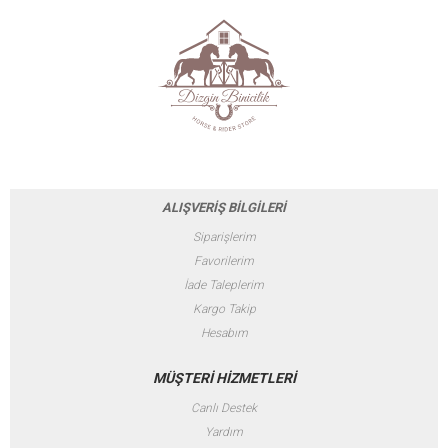
ALIŞVERİŞ BİLGİLERİ
Siparişlerim
Favorilerim
İade Taleplerim
Kargo Takip
Hesabım
MÜŞTERİ HİZMETLERİ
Canlı Destek
Yardım