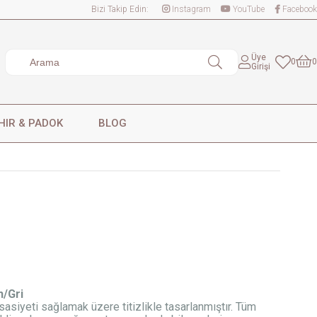
Bizi Takip Edin:
Instagram
YouTube
Facebook
Üye
0
0
Girişi
HIR & PADOK
BLOG
h/Gri
sasiyeti sağlamak üzere titizlikle tasarlanmıştır. Tüm