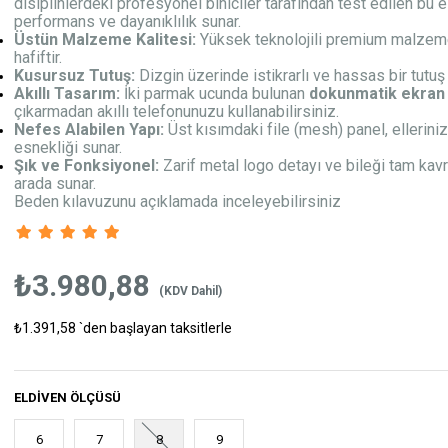
disiplinlerdeki profesyonel biniciler tarafından test edilen b
performans ve dayanıklılık sunar.
Üstün Malzeme Kalitesi:
Yüksek teknolojili premium malzeme
hafiftir.
Kusursuz Tutuş:
Dizgin üzerinde istikrarlı ve hassas bir tutuş s
Akıllı Tasarım:
İki parmak ucunda bulunan
dokunmatik ekran 
çıkarmadan akıllı telefonunuzu kullanabilirsiniz.
Nefes Alabilen Yapı:
Üst kısımdaki file (mesh) panel, ellerini
esnekliği sunar.
Şık ve Fonksiyonel:
Zarif metal logo detayı ve bileği tam kavraya
arada sunar.
Beden kılavuzunu açıklamada inceleyebilirsiniz
₺3.980,88
(KDV Dahil)
₺1.391,58
`den başlayan taksitlerle
ELDIVEN ÖLÇÜSÜ
6
7
8
9