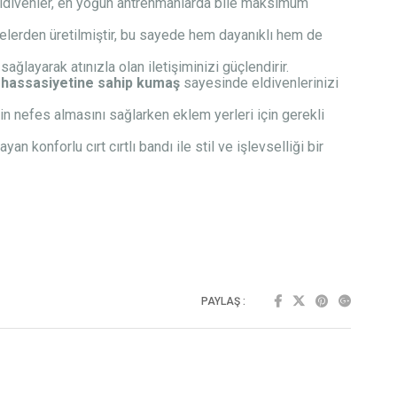
u eldivenler, en yoğun antrenmanlarda bile maksimum
lerden üretilmiştir, bu sayede hem dayanıklı hem de
ağlayarak atınızla olan iletişiminizi güçlendirir.
hassasiyetine sahip kumaş
sayesinde eldivenlerinizi
zin nefes almasını sağlarken eklem yerleri için gerekli
n konforlu cırt cırtlı bandı ile stil ve işlevselliği bir
PAYLAŞ :