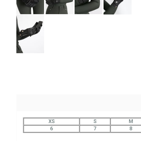
XS
S
M
6
7
8