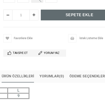
Favorilere Ekle
İstek Listeme Ekle
TAVSIYE ET
YORUM YAZ
ÜRÜN ÖZELLIKLERI
YORUMLAR
(0)
ÖDEME SEÇENEKLER
L
9