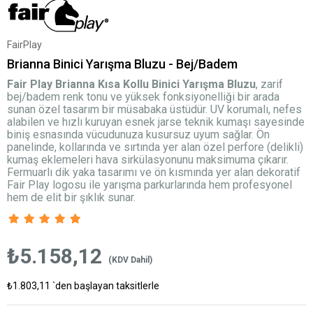
FairPlay
Brianna Binici Yarışma Bluzu - Bej/Badem
Fair Play Brianna Kısa Kollu Binici Yarışma Bluzu
, zarif
bej/badem renk tonu ve yüksek fonksiyonelliği bir arada
sunan özel tasarım bir müsabaka üstüdür. UV korumalı, nefes
alabilen ve hızlı kuruyan esnek jarse teknik kumaşı sayesinde
biniş esnasında vücudunuza kusursuz uyum sağlar. Ön
panelinde, kollarında ve sırtında yer alan özel perfore (delikli)
kumaş eklemeleri hava sirkülasyonunu maksimuma çıkarır.
Fermuarlı dik yaka tasarımı ve ön kısmında yer alan dekoratif
Fair Play logosu ile yarışma parkurlarında hem profesyonel
hem de elit bir şıklık sunar.
₺5.158,12
(KDV Dahil)
₺1.803,11
`den başlayan taksitlerle