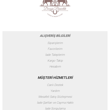
kalmasını sağlarken, yakasındaki
lüks taş (rhinestones) detayları ve
bej/badem renginin asil tonu
yarışma şıklığını zirveye taşır.
ALIŞVERİŞ BİLGİLERİ
Siparişlerim
Favorilerim
İade Taleplerim
Kargo Takip
Hesabım
MÜŞTERİ HİZMETLERİ
Canlı Destek
Yardım
Mesafeli Satış Sözleşmesi
İade Şartları ve Cayma Hakkı
İade Sorgulama