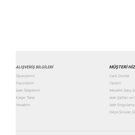
MÜŞTERİ Hİ
ALIŞVERİŞ BİLGİLERİ
Siparişlerim
Canlı Destek
Favorilerim
Yardım
İade Taleplerim
Mesafeli Satış 
Kargo Takip
İade Şartları ve
Hesabım
İade Sorgulama
Sıkça Sorulan S