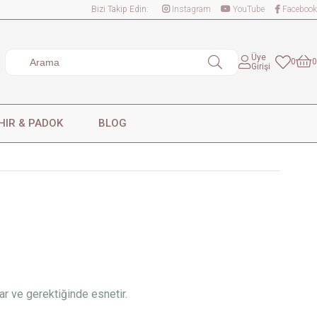
Bizi Takip Edin:
Instagram
YouTube
Facebook
Üye
0
0
Girişi
HIR & PADOK
BLOG
tar ve gerektiğinde esnetir.