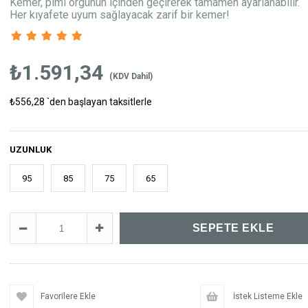
Kemer, pimi örgünün içinden geçirerek tamamen ayarlanabilir.
Her kıyafete uyum sağlayacak zarif bir kemer!
₺1.591,34
(KDV Dahil)
₺556,28
`den başlayan taksitlerle
UZUNLUK
95
85
75
65
Favorilere Ekle
İstek Listeme Ekle