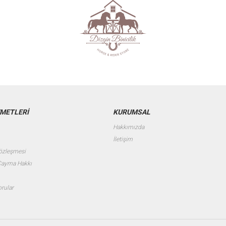
ZMETLERİ
KURUMSAL
Hakkımızda
İletişim
Sözleşmesi
 Cayma Hakkı
orular